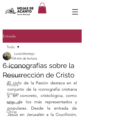
Entrada
Todo
Lucía Montejo
Todo
4 min de lectura
6 iconografías sobre la
Arquitectura
Resurrección de Cristo
Escultura
El ciclo de la Pasión destaca en el 
Pintura
conjunto de la iconografía cristiana 
Artistas
y, en concreto, cristológica, como 
uno de los más representados y 
Mujeres
populares. Desde la entrada de 
Obras
Jesús en Jerusalén a la Crucifixión, 