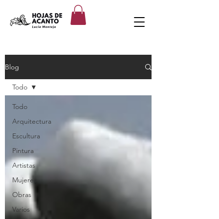
Blog
Todo
Todo
Arquitectura
Escultura
Pintura
Artistas
Mujeres
Obras
Varios